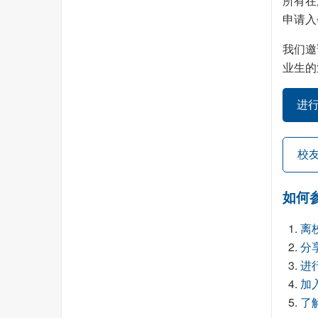
所有在
申请入
我们邀
业生的
进
校
如何
离
分
进
加
了