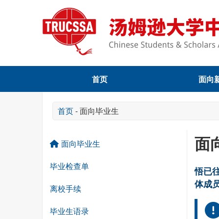
首页
面向
首页
-
面向毕业生
面
面向毕业生
毕业检查单
悟已
体成
离校手续
毕业生语录