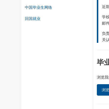
近
中国毕业生网络
学
回国就业
邮
负
关
毕
浏览我
浏