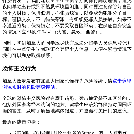
件屡有发生。我们建议留学生在留学期间保持高度谨慎，避免
夜间单独出行或到不熟悉环境里闲逛，同时要注意保管好自己
的个人财物，保持低调，不张扬炫富，以免成为犯罪分子目
标。谨慎交友，不与街头帮派，有组织犯罪人员接触。如果不
幸遭遇抢劫，保持镇定，不要采取冒险举动，在保证自身安全
的情况下立即拨打 9-1-1（火警、急救、匪警）。
同时，初到加拿大的同学应尽快完成海外留学人员信息登记并
同时在中华学生学者联谊会登记个人信息，以便在紧急情况下
我们可以和您取得联系。
恐怖主义行为
加拿大政府发布有加拿大国家恐怖行为危险等级，请
点击这里
浏览实时的风险等级评估
。
全球的恐怖主义风险都有攀升趋势。袭击通常是不加区分的，
包括外国游客经常访问的地方。留学生应该始终保持对周围环
境的警觉，及时了解当地媒体报道，并遵循有关部门的建议。
最近的袭击包括：
2023年，在不列颠哥伦比亚省的Surrey，有一人被刺伤