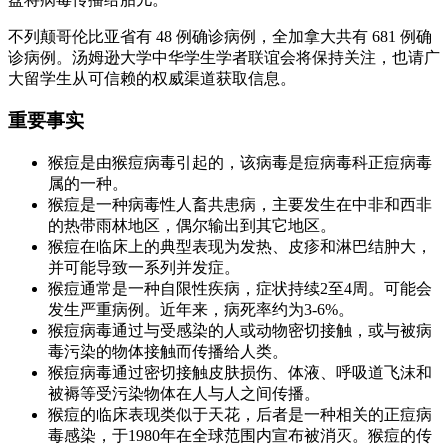
不列颠哥伦比亚省有 48 例确诊病例，全加拿大共有 681 例确
诊病例。汤姆逊大学中华学生学者联谊会将保持关注，也请广
大留学生从可信赖的权威渠道获取信息。
重要事实
猴痘是由猴痘病毒引起的，该病毒是痘病毒科正痘病毒
属的一种。
猴痘是一种病毒性人畜共患病，主要发生在中非和西非
的热带雨林地区，偶尔输出到其它地区。
猴痘在临床上的典型表现为发热、皮疹和淋巴结肿大，
并可能导致一系列并发症。
猴痘通常是一种自限性疾病，症状持续2至4周。可能会
发生严重病例。近年来，病死率约为3-6%。
猴痘病毒通过与受感染的人或动物密切接触，或与被病
毒污染的物体接触而传播给人类。
猴痘病毒通过密切接触皮肤损伤、体液、呼吸道飞沫和
被褥等受污染物体在人与人之间传播。
猴痘的临床表现类似于天花，后者是一种相关的正痘病
毒感染，于1980年在全球范围内宣布被消灭。猴痘的传