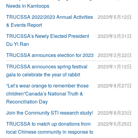
Needs in Kamloops
TRUCSSA 2022/2023 Annual Activities
2023年5月12日
& Events Report
TRUCSSA’s Newly Elected President
2023年3月31日
Du Yi Ran
TRUCSSA announces election for 2023
2023年3月22日
TRUCSSA announces spring festival
2023年1月12日
gala to celebrate the year of rabbit
“Let’s wear orange to remember those
2022年9月27日
children”Canada’s National Truth &
Reconciliation Day
Join the Community STI research study!
2022年8月23日
TRUCSSA to match up donations from
2022年5月25日
local Chinese community in response to