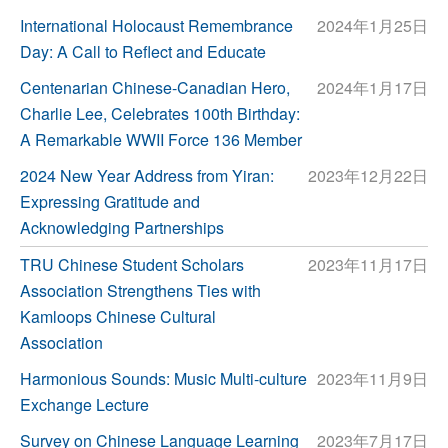
International Holocaust Remembrance
2024年1月25日
Day: A Call to Reflect and Educate
Centenarian Chinese-Canadian Hero,
2024年1月17日
Charlie Lee, Celebrates 100th Birthday:
A Remarkable WWII Force 136 Member
2024 New Year Address from Yiran:
2023年12月22日
Expressing Gratitude and
Acknowledging Partnerships
TRU Chinese Student Scholars
2023年11月17日
Association Strengthens Ties with
Kamloops Chinese Cultural
Association
Harmonious Sounds: Music Multi-culture
2023年11月9日
Exchange Lecture
Survey on Chinese Language Learning
2023年7月17日