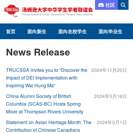
社区
首页
面向新生
面向在校学生
面向毕业生
News Release
TRUCSSA invites you to “Discover the
2024年11月20日
Impact of DEI Implementation with
Inspiring Wai Hung Ma”
China Alumni Society of British
2024年5月16日
Columbia (SCAS-BC) Hosts Spring
Mixer at Thompson Rivers University
Statement on Asian Heritage Month: The
2024年5月1日
Contribution of Chinese Canadians