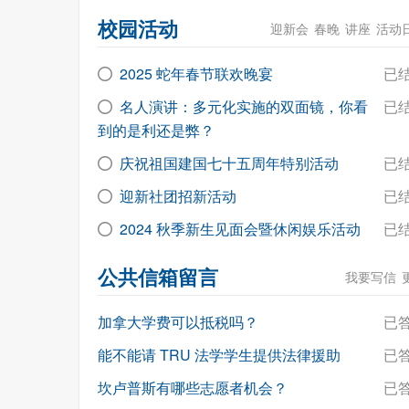
校园活动
迎新会
春晚
讲座
活动
2025 蛇年春节联欢晚宴
已
名人演讲：多元化实施的双面镜，你看
已
到的是利还是弊？
庆祝祖国建国七十五周年特别活动
已
迎新社团招新活动
已
2024 秋季新生见面会暨休闲娱乐活动
已
公共信箱留言
我要写信
加拿大学费可以抵税吗？
已
能不能请 TRU 法学学生提供法律援助
已
坎卢普斯有哪些志愿者机会？
已