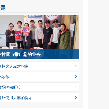
主题
在甘露市推广您的业务
森林火灾应对指南
反欺诈
警惕蜱虫叮咬
海外使用大麻的提示