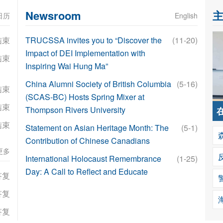
Newsroom
日历
English
结束
TRUCSSA invites you to “Discover the
(11-20)
Impact of DEI Implementation with
结束
Inspiring Wai Hung Ma”
China Alumni Society of British Columbia
(5-16)
结束
(SCAS-BC) Hosts Spring Mixer at
结束
Thompson Rivers University
结束
Statement on Asian Heritage Month: The
(5-1)
Contribution of Chinese Canadians
更多
International Holocaust Remembrance
(1-25)
Day: A Call to Reflect and Educate
答复
答复
答复