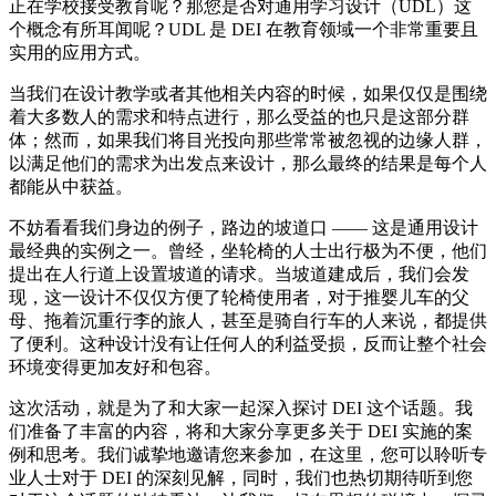
正在学校接受教育呢？那您是否对通用学习设计（UDL）这
个概念有所耳闻呢？UDL 是 DEI 在教育领域一个非常重要且
实用的应用方式。
当我们在设计教学或者其他相关内容的时候，如果仅仅是围绕
着大多数人的需求和特点进行，那么受益的也只是这部分群
体；然而，如果我们将目光投向那些常常被忽视的边缘人群，
以满足他们的需求为出发点来设计，那么最终的结果是每个人
都能从中获益。
不妨看看我们身边的例子，路边的坡道口 —— 这是通用设计
最经典的实例之一。曾经，坐轮椅的人士出行极为不便，他们
提出在人行道上设置坡道的请求。当坡道建成后，我们会发
现，这一设计不仅仅方便了轮椅使用者，对于推婴儿车的父
母、拖着沉重行李的旅人，甚至是骑自行车的人来说，都提供
了便利。这种设计没有让任何人的利益受损，反而让整个社会
环境变得更加友好和包容。
这次活动，就是为了和大家一起深入探讨 DEI 这个话题。我
们准备了丰富的内容，将和大家分享更多关于 DEI 实施的案
例和思考。我们诚挚地邀请您来参加，在这里，您可以聆听专
业人士对于 DEI 的深刻见解，同时，我们也热切期待听到您