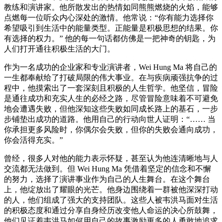
教练和演讲家。他所散发出的热情如同熊熊燃烧的火焰，能够
点燃每一位听众内心深处的激情。他常说：“你有能力选择你
希望吸引到生活中的能量类型。正能量是积极思想的结果。你
有选择的权力。” 他的每一句话都仿佛是一把神奇的钥匙，为
人们打开通往积极生活的大门。
作为一名成功的企业家和专业演讲者，Wei Hung Ma 将自己的
一生都奉献给了打破局限的伟大事业。在与疾病顽强抗争的过
程中，他摸索出了一套深刻且积极的人生哲学。他坚信，冒险
是通往成功和充实人生的必经之路，尽管冒险意味着不可避免
地会遭遇失败，但他深知这些失败如同成长路上的基石，一步
步铺垫出成功的道路。他用自己的行动向世人证明：“…… 当
你承担更多风险时，你偶尔会失败，但你的失败会通向成功，
你会活得充实。”
曾经，很多人对他的能力表示怀疑，甚至认为他连清晰地与人
交流都无法做到。但 Wei Hung Ma 凭借着坚定的信念和不懈
的努力，选择了演讲事业作为自己的人生舞台。在这个舞台
上，他绽放出了耀眼的光芒。他身边围绕着一群被他深深打动
的人，他们组成了强大的支持团队。这些人被韦洪马面对生活
的积极态度和通过分享自身经历改变他人命运的决心所鼓舞，
他们见证着韦洪马如何用自己的故事激励更多的人勇敢地追求