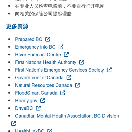
在专业人员检查电路前，不要自行打开电闸
向相关的保险公司提起理赔
更多资源
Prepared BC
Emergency Info BC
River Forecast Centre
First Nations Health Authority
First Nation’s Emergency Services Society
Government of Canada
Natural Resources Canada
FloodSmart Canada
Ready.gov
DriveBC
Canadian Mental Health Association, BC Division
HealthLinkBC