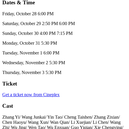
Dates & Time
Friday, October 28
6:00 PM
Saturday, October 29
2:50 PM
6:00 PM
Sunday, October 30
4:00 PM
7:15 PM
Monday, October 31
5:30 PM
Tuesday, November 1
6:00 PM
Wednesday, November 2
5:30 PM
Thursday, November 3
5:30 PM
Ticket
Get a ticket now from Cineplex
Cast
Zhang Yi/ Wang Junkai/ Yin Tao/ Cheng Taishen/ Zhang Zixian/
Chen Haoyu/ Wang Xun/ Wan Qian/ Li Xuejian/ Li Chen/ Wang
Zhi/ Wu Jing/ Wen Tao/ Wu Enxuan/ Guo Yiqian/ Xie Chengying/