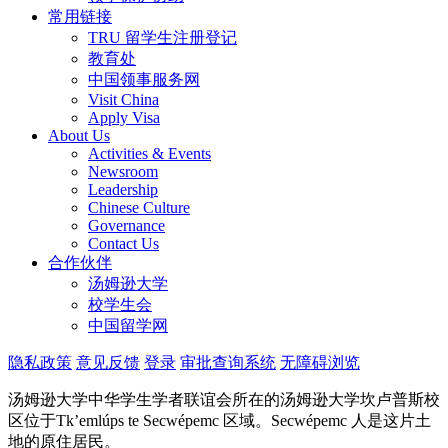
常用链接
TRU 留学生注册登记
教育处
中国领事服务网
Visit China
Apply Visa
About Us
Activities & Events
Newsroom
Leadership
Chinese Culture
Governance
Contact Us
合作伙伴
汤姆逊大学
校学生会
中国留学网
隐私政策
意见反馈
登录
审批查询系统
无障碍浏览
汤姆逊大学中华学生学者联谊会所在的汤姆逊大学坎卢普斯校
区位于Tk’emlúps te Secwépemc 区域。Secwépemc 人是这片土
地的原住居民。