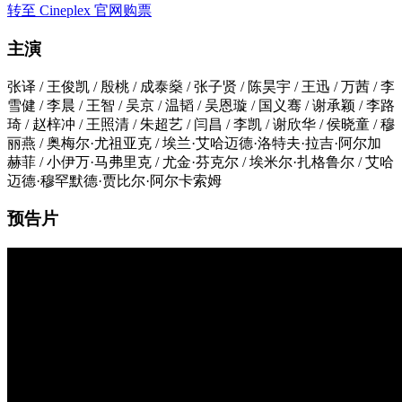
转至 Cineplex 官网购票
主演
张译 / 王俊凯 / 殷桃 / 成泰燊 / 张子贤 / 陈昊宇 / 王迅 / 万茜 / 李
雪健 / 李晨 / 王智 / 吴京 / 温韬 / 吴恩璇 / 国义骞 / 谢承颖 / 李路
琦 / 赵梓冲 / 王照清 / 朱超艺 / 闫昌 / 李凯 / 谢欣华 / 侯晓童 / 穆
丽燕 / 奥梅尔·尤祖亚克 / 埃兰·艾哈迈德·洛特夫·拉吉·阿尔加
赫菲 / 小伊万·马弗里克 / 尤金·芬克尔 / 埃米尔·扎格鲁尔 / 艾哈
迈德·穆罕默德·贾比尔·阿尔卡索姆
预告片