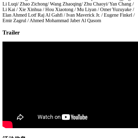
Li Luqi/ Zhao Zichong/ Wang Zhaoqing/ Zhu Chaoyi/ Yan Chang /
Li Kai / Xie Xinhua / Hou Xiaotong / Mu Liyan / Omer Yuzuyake /
Elan Ahmed Lotf Raj Al Gahfi / Ivan Maverick Jr. / Eugene Finkel /
Emir Zagrul / Ahmed Mohammad Jaber Al Qasom
Trailer