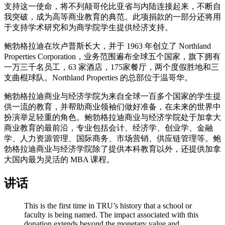
支持这一使命，将不列颠哥伦比亚省与内陆连接起来，不断自
我突破，成为高等商业教育的典范。此项捐款的一部分还将用
于支持学术研究和为商学院学生提供经济支持。
鲍勃格拉迪在坎卢普斯长大，并于 1963 年创立了 Northland
Properties Corporation，业务范围遍布全球五个国家，旗下拥有
一万三千名员工，63 家酒店，175家餐厅，两个度假胜地和三
支曲棍球队。Northland Properties 的总部位于温哥华。
鲍勃格拉迪商业与经济学院为来自全球一百多个国家的学生提
供一流的教育，并帮助商业领袖们做好准备，在未来的世界中
扮演举足轻重的角色。鲍勃格拉迪商业与经济学院处于加拿大
商业教育的最前沿，专业包括会计、经济学、创业学、金融
学、人力资源管理、国际商务、市场营销、供应链管理等。鲍
勃格拉迪商业与经济学院除了提供本科教育以外，还提供加拿
大国内最为灵活的 MBA 课程。
讲话
This is the first time in TRU’s history that a school or
faculty is being named. The impact associated with this
donation extends beyond the monetary value and