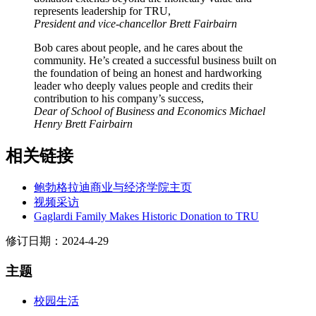
represents leadership for TRU,
President and vice-chancellor Brett Fairbairn
Bob cares about people, and he cares about the
community. He’s created a successful business built on
the foundation of being an honest and hardworking
leader who deeply values people and credits their
contribution to his company’s success,
Dear of School of Business and Economics Michael
Henry Brett Fairbairn
相关链接
鲍勃格拉迪商业与经济学院主页
视频采访
Gaglardi Family Makes Historic Donation to TRU
修订日期：2024-4-29
主题
校园生活