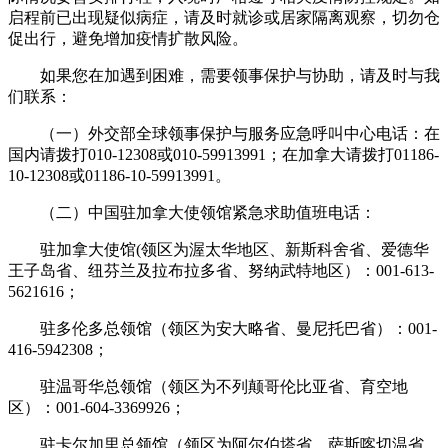
启程前已出现疑似病症，请及时就诊或居家隔离观察，切勿仓
促出行，避免增加疫情扩散风险。
如果您在加遇到困难，需要领事保护与协助，请及时与我
们联系：
（一）外交部全球领事保护与服务应急呼叫中心电话：在
国内请拨打010-12308或010-59913991；在加拿大请拨打01186-
10-12308或01186-10-59913991。
（二）中国驻加拿大使领馆紧急求助值班电话：
驻加拿大使馆(领区为渥太华地区、新斯科舍省、爱德华
王子岛省、纽芬兰及拉布拉多省、努纳武特地区）：001-613-
5621616；
驻多伦多总领馆（领区为安大略省、曼尼托巴省）：001-
416-5942308；
驻温哥华总领馆（领区为不列颠哥伦比亚省、育空地
区）：001-604-3369926；
驻卡尔加里总领馆（领区为阿尔伯塔省、萨斯喀切温省、