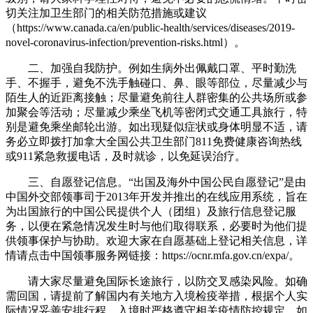
切关注加卫生部门的相关防范措施或建议
（https://www.canada.ca/en/public-health/services/diseases/2019-
novel-coronavirus-infection/prevention-risks.html）。
二、加强自我防护。例如生病外出佩戴口罩、平时勤洗
手、不握手，避免不洗手触碰口、鼻、眼等部位，尽量减少与
陌生人的近距离接触；尽量避免前往人群密集的公共场所或参
加聚会等活动；尽量减少乘坐飞机等密闭式交通工具旅行，特
别是避免乘坐邮轮出游。如出现疑似症状或身体明显不适，请
务必立即拨打加拿大全国公共卫生部门811免费健康咨询热线
或911紧急救援电话，及时就诊，以免延误治疗。
三、自愿登记信息。“出国及海外中国公民自愿登记”是由
中国外交部领事司于2013年开发并推出的在线应用系统，旨在
为出国旅行的中国公民提供个人（团组）及旅行信息登记服
务，以便在紧急情况发生时与他们取得联系，必要时为他们提
供领事保护与协助。欢迎大家在自愿基础上登记相关信息，详
情请点击中国领事服务网链接：https://ocnr.mfa.gov.cn/expa/。
请大家尽量避免国际长途旅行，以防交叉感染风险。如确
需回国，请提前了解国内有关地方入境检疫举措，根据个人实
际情况妥善安排行程，入境时严格遵守相关疫情防控规定。如