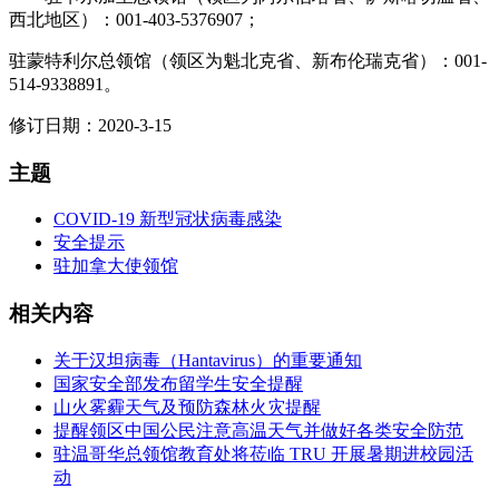
西北地区）：001-403-5376907；
驻蒙特利尔总领馆（领区为魁北克省、新布伦瑞克省）：001-
514-9338891。
修订日期：2020-3-15
主题
COVID-19 新型冠状病毒感染
安全提示
驻加拿大使领馆
相关内容
关于汉坦病毒（Hantavirus）的重要通知
国家安全部发布留学生安全提醒
山火雾霾天气及预防森林火灾提醒
提醒领区中国公民注意高温天气并做好各类安全防范
驻温哥华总领馆教育处将莅临 TRU 开展暑期进校园活
动