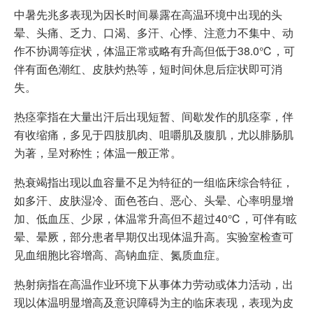
中暑先兆多表现为因长时间暴露在高温环境中出现的头
晕、头痛、乏力、口渴、多汗、心悸、注意力不集中、动
作不协调等症状，体温正常或略有升高但低于38.0℃，可
伴有面色潮红、皮肤灼热等，短时间休息后症状即可消
失。
热痉挛指在大量出汗后出现短暂、间歇发作的肌痉挛，伴
有收缩痛，多见于四肢肌肉、咀嚼肌及腹肌，尤以腓肠肌
为著，呈对称性；体温一般正常。
热衰竭指出现以血容量不足为特征的一组临床综合特征，
如多汗、皮肤湿冷、面色苍白、恶心、头晕、心率明显增
加、低血压、少尿，体温常升高但不超过40℃，可伴有眩
晕、晕厥，部分患者早期仅出现体温升高。实验室检查可
见血细胞比容增高、高钠血症、氮质血症。
热射病指在高温作业环境下从事体力劳动或体力活动，出
现以体温明显增高及意识障碍为主的临床表现，表现为皮