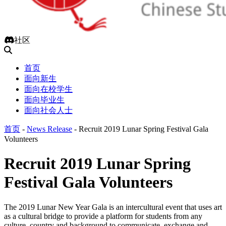
社区
首页
面向新生
面向在校学生
面向毕业生
面向社会人士
首页
-
News Release
-
Recruit 2019 Lunar Spring Festival Gala
Volunteers
Recruit 2019 Lunar Spring
Festival Gala Volunteers
The 2019 Lunar New Year Gala is an intercultural event that uses art
as a cultural bridge to provide a platform for students from any
culture, country and background to communicate, exchange and