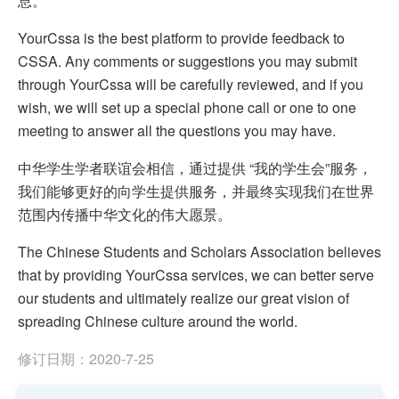
息。
YourCssa is the best platform to provide feedback to
CSSA. Any comments or suggestions you may submit
through YourCssa will be carefully reviewed, and if you
wish, we will set up a special phone call or one to one
meeting to answer all the questions you may have.
中华学生学者联谊会相信，通过提供 “我的学生会”服务，
我们能够更好的向学生提供服务，并最终实现我们在世界
范围内传播中华文化的伟大愿景。
The Chinese Students and Scholars Association believes
that by providing YourCssa services, we can better serve
our students and ultimately realize our great vision of
spreading Chinese culture around the world.
修订日期：2020-7-25