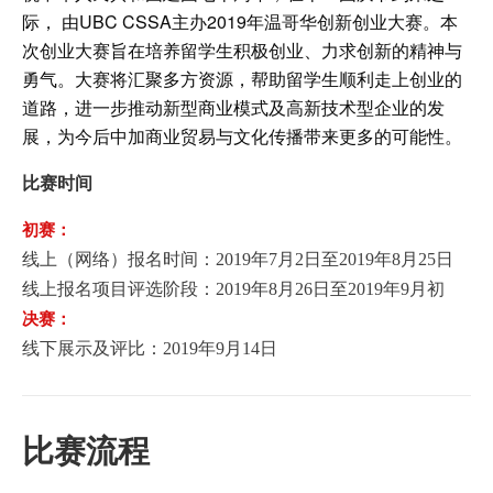
际，
由
UBC CSSA
主办
2019
年温哥华创新创业大赛。本
次创业大赛旨在培养留学生积极创业、力求创新的精神与
勇气。大赛将汇聚多方资源，帮助留学生顺利走上创业的
道路，进一步推动新型商业模式及高新技术型企业的发
展，为今后中加商业贸易与文化传播带来更多的可能性。
比赛时间
初赛：
线上（网络）报名时间：
2019
年
7
月
2
日至
2019
年
8
月
25
日
线上报名项目评选阶段：
2019
年
8
月
26
日至
2019
年
9
月初
决赛：
线下展示及评比：
2019
年
9
月
14
日
比赛流程