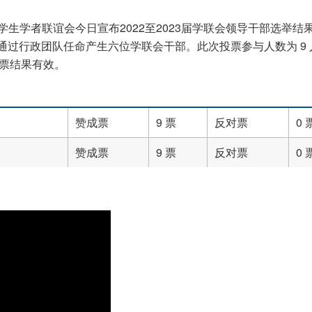
学生学者联谊会今日宣布2022至2023届学联会领导干部选举结
过行政团队任命产生六位学联会干部。此次投票参与人数为 9 
，投票结果有效。
赞成票
9 票
反对票
0 
赞成票
9 票
反对票
0 