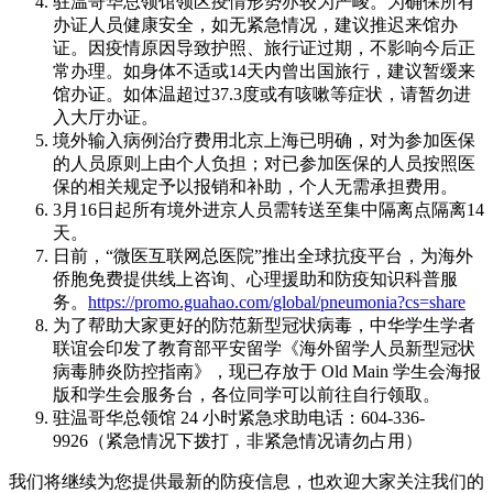
驻温哥华总领馆领区疫情形势亦较为严峻。为确保所有
办证人员健康安全，如无紧急情况，建议推迟来馆办
证。因疫情原因导致护照、旅行证过期，不影响今后正
常办理。如身体不适或14天内曾出国旅行，建议暂缓来
馆办证。如体温超过37.3度或有咳嗽等症状，请暂勿进
入大厅办证。
境外输入病例治疗费用北京上海已明确，对为参加医保
的人员原则上由个人负担；对已参加医保的人员按照医
保的相关规定予以报销和补助，个人无需承担费用。
3月16日起所有境外进京人员需转送至集中隔离点隔离14
天。
日前，“微医互联网总医院”推出全球抗疫平台，为海外
侨胞免费提供线上咨询、心理援助和防疫知识科普服
务。
https://promo.guahao.com/global/pneumonia?cs=share
为了帮助大家更好的防范新型冠状病毒，中华学生学者
联谊会印发了教育部平安留学《海外留学人员新型冠状
病毒肺炎防控指南》，现已存放于 Old Main 学生会海报
版和学生会服务台，各位同学可以前往自行领取。
驻温哥华总领馆 24 小时紧急求助电话：604-336-
9926（紧急情况下拨打，非紧急情况请勿占用）
我们将继续为您提供最新的防疫信息，也欢迎大家关注我们的