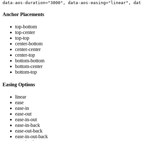
data-aos-duration
=
"3000", 
data-aos-easing
="linear", 
dat
Anchor Placements
top-bottom
top-center
top-top
center-bottom
center-center
center-top
bottom-bottom
bottom-center
bottom-top
Easing Options
linear
ease
ease-in
ease-out
ease-in-out
ease-in-back
ease-out-back
ease-in-out-back