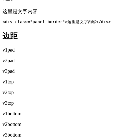
这里是文字内容
<div class="panel border">这里是文字内容</div>
边距
v1pad
v2pad
v3pad
v1top
v2top
v3top
v1bottom
v2bottom
v3bottom