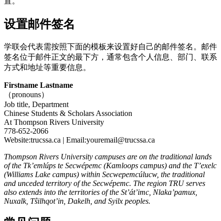
置。
设置邮件签名
学联会代表需按照下面的模板来设置好自己的邮件签名。邮件
签名位于邮件正文的最下方，通常包含个人信息、部门、联系
方式和地址等重要信息。
Firstname Lastname
（pronouns）
Job title, Department
Chinese Students & Scholars Association
At Thompson Rivers University
778-652-2066
Website:trucssa.ca | Email:youremail@trucssa.ca
Thompson Rivers University campuses are on the traditional lands
of the Tk’emlúps te Secwépemc (Kamloops campus) and the T’exelc
(Williams Lake campus) within Secwepemcúlucw, the traditional
and unceded territory of the Secwépemc. The region TRU serves
also extends into the territories of the St’át’imc, Nlaka’pamux,
Nuxalk, Tŝilhqot’in, Dakelh, and Syilx peoples.