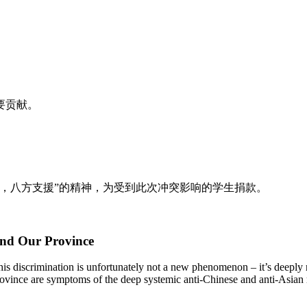
要贡献。
，八方支援”的精神，为受到此次冲突影响的学生捐款。
nd Our Province
is discrimination is unfortunately not a new phenomenon – it’s deeply 
vince are symptoms of the deep systemic anti-Chinese and anti-Asian ra