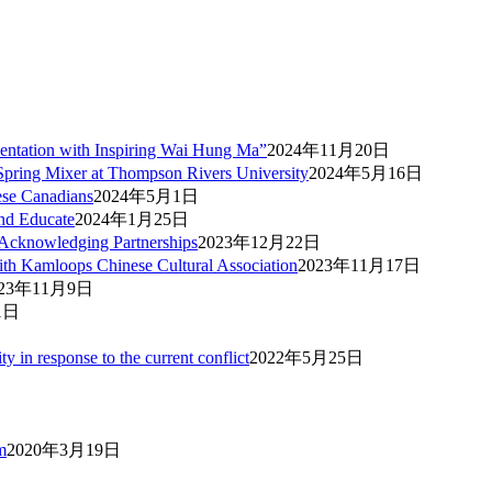
entation with Inspiring Wai Hung Ma”
2024年11月20日
pring Mixer at Thompson Rivers University
2024年5月16日
ese Canadians
2024年5月1日
and Educate
2024年1月25日
 Acknowledging Partnerships
2023年12月22日
ith Kamloops Chinese Cultural Association
2023年11月17日
023年11月9日
1日
in response to the current conflict
2022年5月25日
m
2020年3月19日