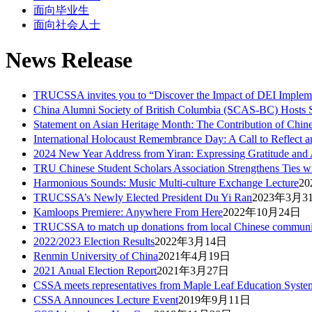
面向毕业生
面向社会人士
News Release
TRUCSSA invites you to “Discover the Impact of DEI Implem
China Alumni Society of British Columbia (SCAS-BC) Hosts S
Statement on Asian Heritage Month: The Contribution of Chin
International Holocaust Remembrance Day: A Call to Reflect 
2024 New Year Address from Yiran: Expressing Gratitude and
TRU Chinese Student Scholars Association Strengthens Ties w
Harmonious Sounds: Music Multi-culture Exchange Lecture
2
TRUCSSA’s Newly Elected President Du Yi Ran
2023年3月3
Kamloops Premiere: Anywhere From Here
2022年10月24日
TRUCSSA to match up donations from local Chinese community 
2022/2023 Election Results
2022年3月14日
Renmin University of China
2021年4月19日
2021 Anual Election Report
2021年3月27日
CSSA meets representatives from Maple Leaf Education Syste
CSSA Announces​ Lecture Event
2019年9月11日